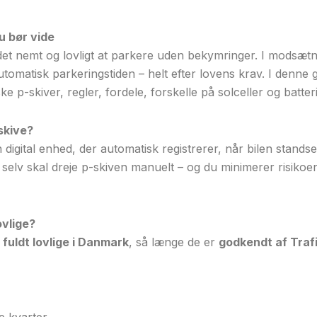
u bør vide
det nemt og lovligt at parkere uden bekymringer. I modsætni
 automatisk parkeringstiden – helt efter lovens krav. I denne
e p-skiver, regler, fordele, forskelle på solceller og batter
skive?
digital enhed, der automatisk registrerer, når bilen standser,
e selv skal dreje p-skiven manuelt – og du minimerer risiko
ovlige?
r
fuldt lovlige i Danmark
, så længe de er
godkendt af Traf
e kvarter