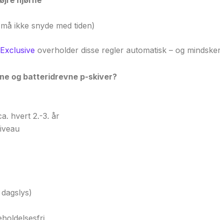
må ikke snyde med tiden)
Exclusive
overholder disse regler automatisk – og mindsker
vne og batteridrevne p-skiver?
a. hvert 2.-3. år
niveau
 dagslys)
eholdelsesfri