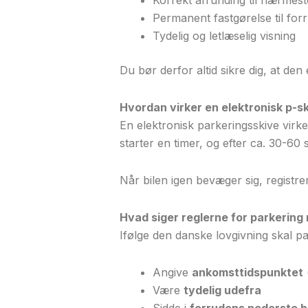
Permanent fastgørelse til for
Tydelig og letlæselig visning
Du bør derfor altid sikre dig, at den
Hvordan virker en elektronisk p-s
En elektronisk parkeringsskive virk
starter en timer, og efter ca. 30-60 
Når bilen igen bevæger sig, registrer
Hvad siger reglerne for parkering
Ifølge den danske lovgivning skal p
Angive
ankomsttidspunktet
Være
tydelig udefra
Sidde i
forrudens nederste h