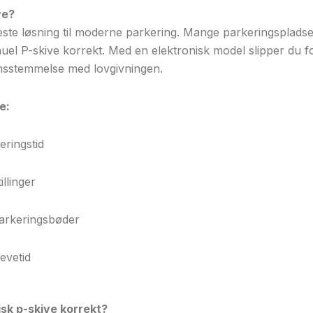
ve?
ste løsning til moderne parkering. Mange parkeringspladse
anuel P-skive korrekt. Med en elektronisk model slipper du 
nsstemmelse med lovgivningen.
e:
eringstid
llinger
parkeringsbøder
evetid
sk p-skive korrekt?