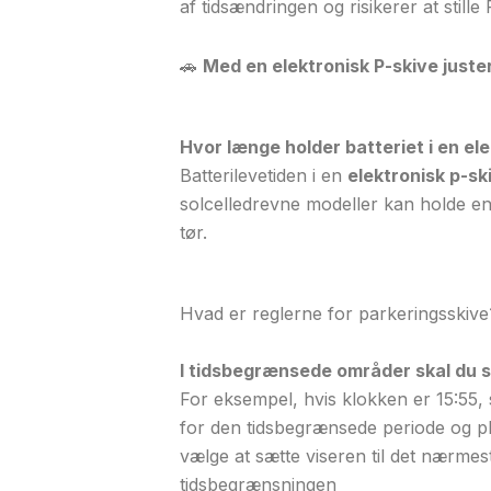
af tidsændringen og risikerer at stille 
🚗
Med en elektronisk P-skive juste
Hvor længe holder batteriet i en el
Batterilevetiden i en
elektronisk p-sk
solcelledrevne modeller kan holde 
tør.
Hvad er reglerne for parkeringsskive
I tidsbegrænsede områder skal du st
For eksempel, hvis klokken er 15:55, 
for den tidsbegrænsede periode og pl
vælge at sætte viseren til det nærmeste
tidsbegrænsningen