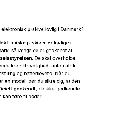
 elektronisk p-skive lovlig i Danmark?
lektroniske p-skiver er lovlige
i
rk, så længe de er godkendt af
selsstyrelsen
. De skal overholde
nde krav til synlighed, automatisk
dstilling og batterilevetid. Når du
r en model, bør du sikre dig, at den
ficielt godkendt
, da ikke-godkendte
r kan føre til bøder.