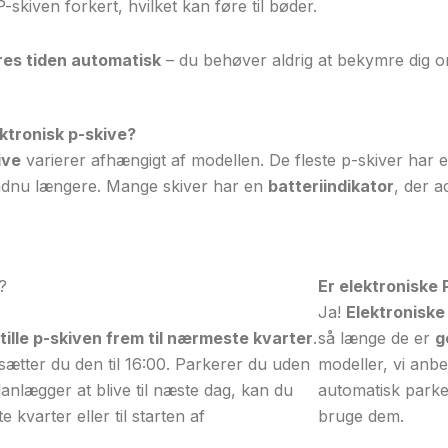
P-skiven forkert, hvilket kan føre til bøder.
res tiden automatisk
– du behøver aldrig at bekymre dig o
ektronisk p-skive?
ive
varierer afhængigt af modellen. De fleste p-skiver har 
endnu længere. Mange skiver har en
batteriindikator
, der a
?
Er elektroniske 
Ja!
Elektroniske 
ille p-skiven frem til nærmeste kvarter
.
så længe de er
g
sætter du den til 16:00. Parkerer du uden
modeller, vi anbef
anlægger at blive til næste dag, kan du
automatisk parker
 kvarter eller til starten af
bruge dem.