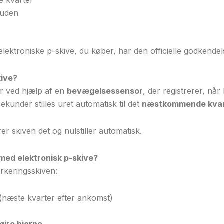
ruden
 elektroniske p-skive, du køber, har den officielle godkendel
kive?
er ved hjælp af en
bevægelsessensor
, der registrerer, når 
sekunder stilles uret automatisk til det
næstkommende kvar
er skiven det og nulstiller automatisk.
 med elektronisk p-skive?
arkeringsskiven:
(næste kvarter efter ankomst)
øjre hjørne