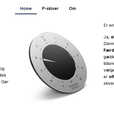
Home
P-skiver
Om
Er en
Ja,
e
Danma
Færd
gælde
tidsin
 og
vælge
tisk
er
of
. Gør
skive