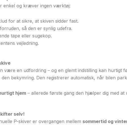
er enkel og kræver ingen værktøj:
d for at sikre, at skiven sidder fast.
 forruden, så den er synlig udefra.
nde tape eller sugekop.
entens vejledning.
skive
n være en udfordring – og en glemt indstilling kan hurtigt fø
 den bekymring. Den registrerer automatisk, når bilen parker
hurtigt hjem
– allerede første gang den hjælper dig med at
kifter selv!
anuelle P-skiver er overgangen mellem
sommertid og vinte