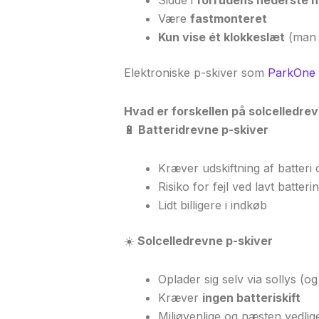
Være
fastmonteret
Kun vise ét klokkeslæt
(man 
Elektroniske p-skiver som
ParkOne 
Hvad er forskellen på solcelledre
🔋
Batteridrevne p-skiver
Kræver udskiftning af batteri c
Risiko for fejl ved lavt batteri
Lidt billigere i indkøb
☀️
Solcelledrevne p-skiver
Oplader sig selv via sollys (og
Kræver
ingen batteriskift
Miljøvenlige og næsten vedlig