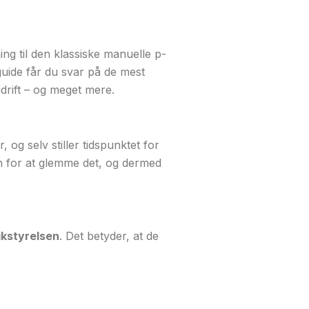
ng til den klassiske manuelle p-
 guide får du svar på de mest
idrift – og meget mere.
 og selv stiller tidspunktet for
en for at glemme det, og dermed
ikstyrelsen
. Det betyder, at de