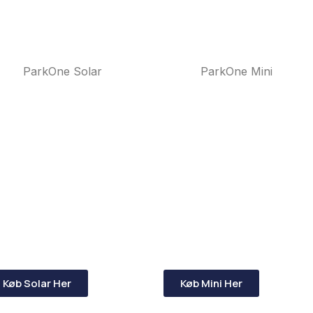
ParkOne Solar
ParkOne Mini
Køb Solar Her
Køb Mini Her