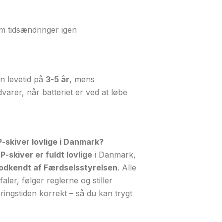
m tidsændringer igen
en levetid på
3-5 år
, mens
dvarer, når batteriet er ved at løbe
P-skiver lovlige i Danmark?
P-skiver er fuldt lovlige
i Danmark,
odkendt af Færdselsstyrelsen
. Alle
aler, følger reglerne og stiller
ingstiden korrekt – så du kan trygt