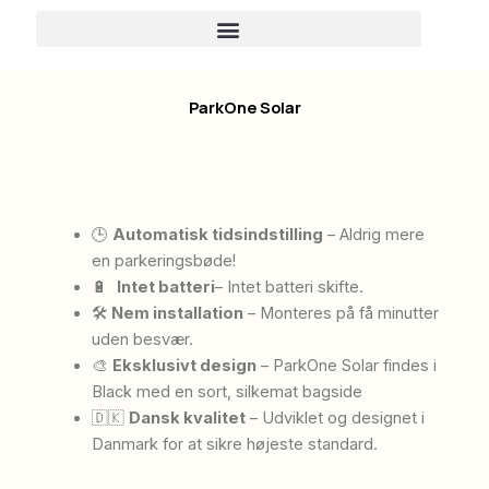
Skip
to
content
ParkOne Solar
🕒
Automatisk tidsindstilling
– Aldrig mere
en parkeringsbøde!
🔋
Intet batteri
– Intet batteri skifte.
🛠
Nem installation
– Monteres på få minutter
uden besvær.
🎨
Eksklusivt design
– ParkOne Solar findes i
Black med en sort, silkemat bagside
🇩🇰
Dansk kvalitet
– Udviklet og designet i
Danmark for at sikre højeste standard.