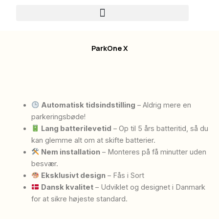
Skip
to
content
ParkOne X
Automatisk tidsindstilling
– Aldrig mere en
parkeringsbøde!
Lang batterilevetid
– Op til 5 års batteritid, så du
kan glemme alt om at skifte batterier.
Nem installation
– Monteres på få minutter uden
besvær.
Eksklusivt design
– Fås i Sort
Dansk kvalitet
– Udviklet og designet i Danmark
for at sikre højeste standard.